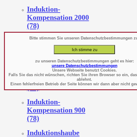
Induktion-
Kompensation 2000
(78)
Bitte stimmen Sie unseren Datenschutzbestimmungen z
Induktion-
Kompensation 2200
(154)
zu unseren Datenschutzbestimmungen geht es hier:
unsere Datenschutzbestimmungen
Induktion-
Unsere Webseite benutzt Cookies.
Falls Sie das nicht wünschen, richten Sie ihren Browser so ein, da
Kompensation 2400
ablehnt.
Einen fehlerfreien Betrieb der Seite können wir dann aber nicht ge
(78)
Induktion-
Kompensation 900
(78)
Induktionshaube