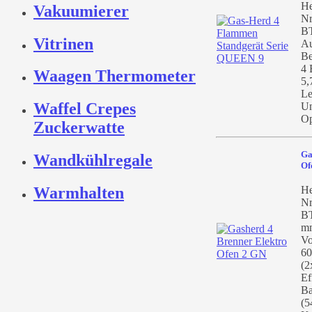
He
Vakuumierer
Nr
BT
Vitrinen
Au
Be
4 
Waagen Thermometer
5,
Le
Waffel Crepes
Un
Op
Zuckerwatte
Ga
Wandkühlregale
Of
He
Warmhalten
Nr
BT
mm
Vo
60
(2
Ef
Ba
(5