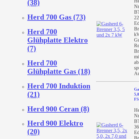
He
(38)
Nr
BT
Herd 700 Gas (73)
22
Ed
Br
Herd 700
kW
Glühplatte Elektro
Gu
Re
(7)
Br
mö
Herd 700
ab
sp
Glühplatte Gas (18)
Au
Herd 700 Induktion
Ga
(21)
5,
FS
Herd 900 Ceran (8)
He
Nr
BT
Herd 900 Elektro
36
(20)
Ed
Br