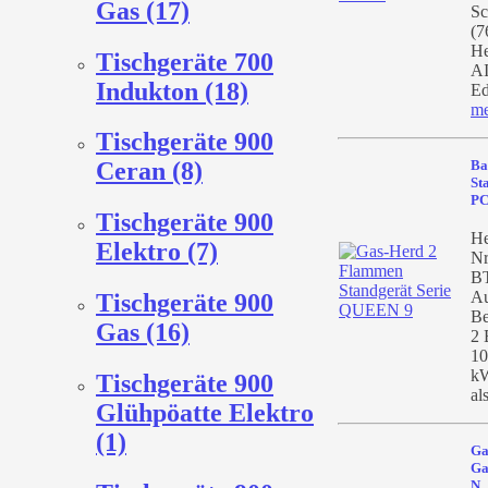
Gas (17)
Sc
(7
He
Tischgeräte 700
AI
Indukton (18)
Ed
me
Tischgeräte 900
Ba
Ceran (8)
St
P
Tischgeräte 900
He
Elektro (7)
Nr
BT
Au
Tischgeräte 900
Be
Gas (16)
2 
10
kW
Tischgeräte 900
al
Glühpöatte Elektro
(1)
Ga
Ga
N