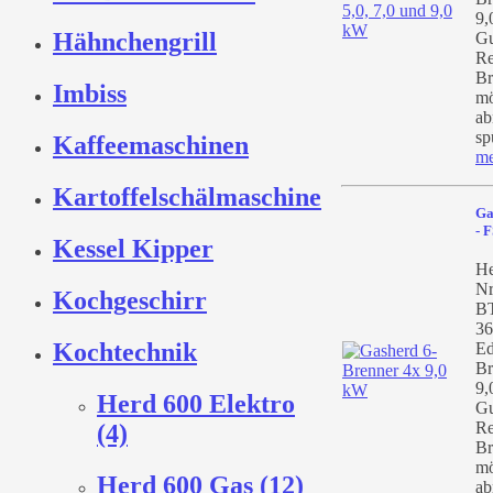
9,
Hähnchengrill
Gu
Re
Br
Imbiss
mö
ab
sp
Kaffeemaschinen
me
Kartoffelschälmaschine
Ga
- 
Kessel Kipper
He
Nr
Kochgeschirr
BT
36
Kochtechnik
Ed
Br
9,
Herd 600 Elektro
Gu
Re
(4)
Br
mö
Herd 600 Gas (12)
ab