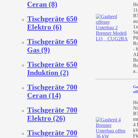
Ceran (8)
He
11
BT
Tischgeräte 650
au
Elektro (6)
1x
Si
Pi
Tischgeräte 650
Ro
Gas (9)
- 
AI
Be
Tischgeräte 650
Re
a.
Induktion (2)
Tischgeräte 700
Ga
of
Ceran (14)
He
Nr
Tischgeräte 700
BT
Elektro (26)
mm
4 
kW
Tischgeräte 700
Fl