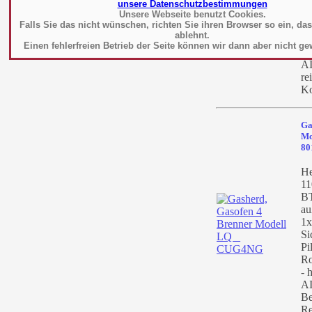
Pi
unsere Datenschutzbestimmungen
Un
Unsere Webseite benutzt Cookies.
Falls Sie das nicht wünschen, richten Sie ihren Browser so ein, da
Le
ablehnt.
2x
Einen fehlerfreien Betrieb der Seite können wir dann aber nicht ge
Ko
AI
re
Ko
Ga
Mo
80
He
11
BT
au
1x
Si
Pi
Ro
- 
AI
Be
Re