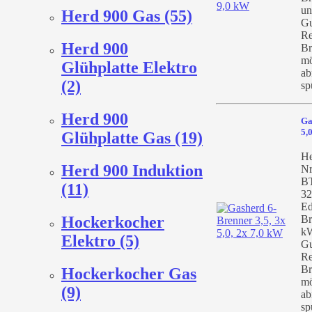
un
Herd 900 Gas (55)
Gu
Re
Herd 900
Br
mö
Glühplatte Elektro
ab
(2)
sp
Herd 900
Ga
5,
Glühplatte Gas (19)
He
Herd 900 Induktion
Nr
BT
(11)
32
Ed
Hockerkocher
Br
kW
Elektro (5)
Gu
Re
Br
Hockerkocher Gas
mö
(9)
ab
sp