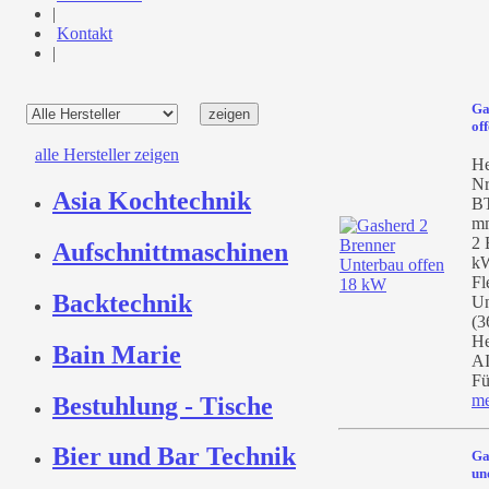
|
Kontakt
|
Ga
of
alle Hersteller zeigen
He
Nr
Asia Kochtechnik
BT
mm
2 
Aufschnittmaschinen
kW
Fl
Backtechnik
Un
(3
He
Bain Marie
AI
Fü
me
Bestuhlung - Tische
Bier und Bar Technik
Ga
un