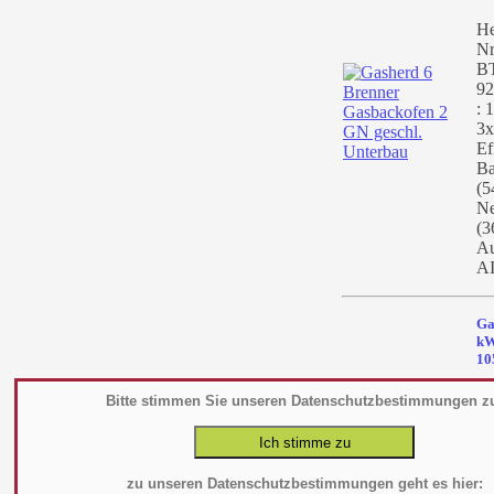
He
Nr
BT
92
: 
3x
Ef
Ba
(5
Ne
(3
Au
AI
Ga
kW
10
He
Bitte stimmen Sie unseren Datenschutzbestimmungen z
11
BT
mm
kW
zu unseren Datenschutzbestimmungen geht es hier: