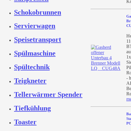
Ko
Schokobrunnen
Ga
Br
Servierwagen
CU
He
Speisetransport
11
BT
au
Spülmaschine
1x
Si
Spültechnik
Pi
Ro
- 
Teigkneter
AI
Be
Tellerwärmer Spender
Re
me
Tiefkühlung
Ba
St
Toaster
P