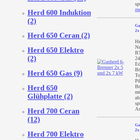
sp
me
Herd 600 Induktion
(2)
Ga
2x
Herd 650 Ceran (2)
He
Nr
Herd 650 Elektro
BT
(2)
24
Ed
Br
Herd 650 Gas (9)
To
Pi
Br
Herd 650
mö
Glühplatte (2)
ab
sp
Au
Herd 700 Ceran
(12)
Ga
2x
Herd 700 Elektro