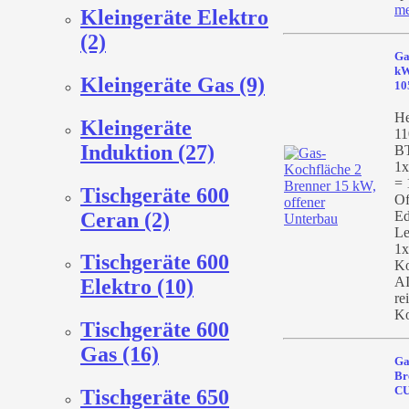
me
Kleingeräte Elektro
(2)
Ga
kW
Kleingeräte Gas (9)
10
He
Kleingeräte
11
Induktion (27)
BT
1x
= 
Tischgeräte 600
Of
Ceran (2)
Ed
Le
1x
Tischgeräte 600
Ko
AI
Elektro (10)
re
Ko
Tischgeräte 600
Gas (16)
Ga
Br
CU
Tischgeräte 650