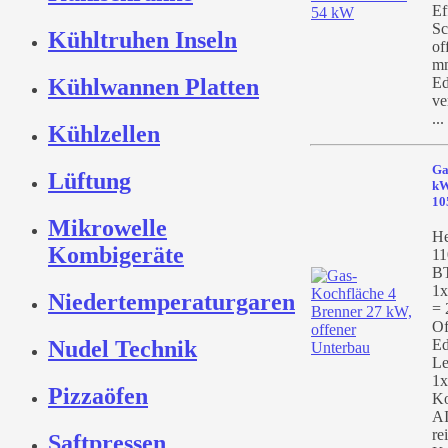
Ef
Sc
Kühltruhen Inseln
of
mm
Ed
Kühlwannen Platten
ve
...
Kühlzellen
Ga
Lüftung
kW
10
Mikrowelle
He
Kombigeräte
11
BT
1x
Niedertemperaturgaren
= 
Of
Nudel Technik
Ed
Le
1x
Pizzaöfen
Ko
AI
re
Saftpressen