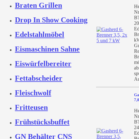
Braten Grillen
He
Nr
BT
Drop In Show Cooking
20
Ed
Edelstahlmöbel
Br
kW
Gu
Eismaschinen Sahne
Re
Br
Eiswürfelbereiter
mö
ab
sp
Fettabscheider
Au
Fleischwolf
Ga
7,
Fritteusen
He
Nr
Frühstücksbuffet
BT
24
Ed
GN Behälter CNS
Br