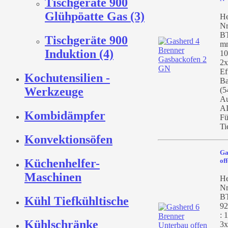
Tischgeräte 900
Glühpöatte Gas (3)
He
Nr
BT
Tischgeräte 900
mm
Induktion (4)
10
2x
Ef
Kochutensilien -
Ba
Werkzeuge
(5
Au
AI
Kombidämpfer
Fü
Ti
Konvektionsöfen
Ga
Küchenhelfer-
of
Maschinen
He
Nr
BT
Kühl Tiefkühltische
92
: 
Kühlschränke
3x