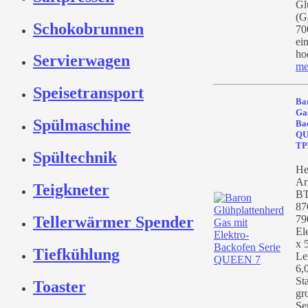
Gl
(G
Schokobrunnen
70
ei
ho
Servierwagen
me
Speisetransport
Ba
Gas
Spülmaschine
Ba
QU
TP
Spültechnik
He
Ar
Teigkneter
BT
87
Tellerwärmer Spender
79
El
x 
Tiefkühlung
Le
6,
St
Toaster
gr
Se