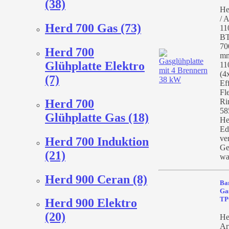
(38)
He
/ A
Herd 700 Gas (73)
11
BT
70
Herd 700
mm
Glühplatte Elektro
11
(4
(7)
Ef
Fle
Herd 700
Ri
58
Glühplatte Gas (18)
He
Ed
ve
Herd 700 Induktion
Ge
(21)
wa
Herd 900 Ceran (8)
Ba
Ga
TP
Herd 900 Elektro
(20)
He
Ar