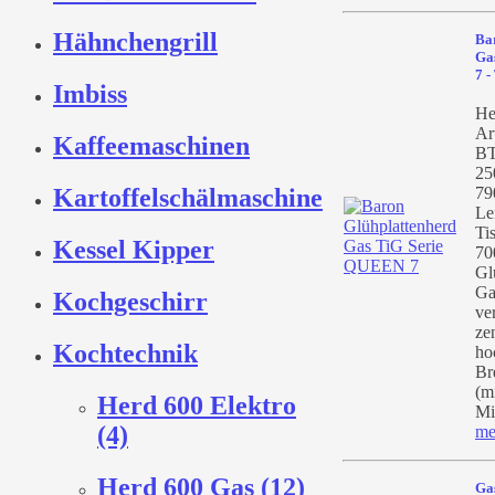
Hähnchengrill
Ba
Ga
7 
Imbiss
He
Ar
Kaffeemaschinen
BT
25
79
Kartoffelschälmaschine
Le
Ti
Kessel Kipper
70
Gl
Ga
Kochgeschirr
ve
ze
Kochtechnik
ho
Br
(m
Herd 600 Elektro
Mit
(4)
me
Herd 600 Gas (12)
Gas