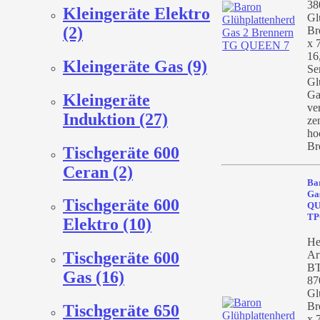
38
Kleingeräte Elektro
Gl
(2)
Br
x 
16
Kleingeräte Gas (9)
Se
Gl
Ga
Kleingeräte
ve
Induktion (27)
ze
ho
Br
Tischgeräte 600
Ceran (2)
Ba
Ga
Tischgeräte 600
QU
TP
Elektro (10)
He
Ar
Tischgeräte 600
BT
Gas (16)
87
Gl
Br
Tischgeräte 650
x 