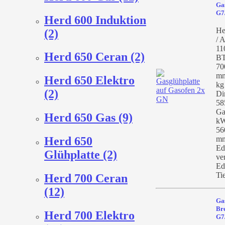
Ga
G7
Herd 600 Induktion
He
(2)
/ A
11
Herd 650 Ceran (2)
BT
70
mm
Herd 650 Elektro
kg
(2)
Di
58
Ga
Herd 650 Gas (9)
kW
56
mm
Herd 650
Ed
Glühplatte (2)
ve
Ed
Ti
Herd 700 Ceran
(12)
Gas
Br
Herd 700 Elektro
G7