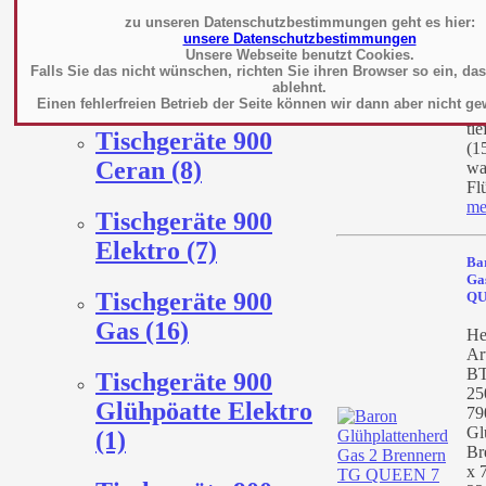
Gas (17)
80
zu unseren Datenschutzbestimmungen geht es hier:
kW
unsere Datenschutzbestimmungen
Ab
Unsere Webseite benutzt Cookies.
Tischgeräte 700
57
Falls Sie das nicht wünschen, richten Sie ihren Browser so ein, da
Indukton (18)
ablehnt.
(6
Einen fehlerfreien Betrieb der Seite können wir dann aber nicht ge
Ed
ti
Tischgeräte 900
(1
Ceran (8)
wa
Flü
me
Tischgeräte 900
Elektro (7)
Ba
Ga
Tischgeräte 900
QU
Gas (16)
He
Ar
BT
Tischgeräte 900
25
Glühpöatte Elektro
79
Gl
(1)
Br
x 