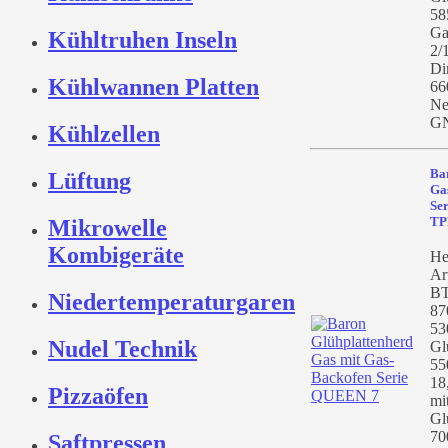
58
Ga
Kühltruhen Inseln
2/
Di
Kühlwannen Platten
66
Ne
GN
Kühlzellen
Ba
Lüftung
Ga
Se
TP
Mikrowelle
Kombigeräte
He
Ar
BT
Niedertemperaturgaren
87
53
Nudel Technik
Gl
55
18
Pizzaöfen
mi
Gl
70
Saftpressen