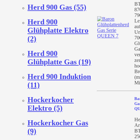
BT
Herd 900 Gas (55)
87
79
Herd 900
Le
au
Glühplatte Elektro
Un
(2)
70
Gl
Ga
Herd 900
ve
ze
Glühplatte Gas (19)
ho
Br
Herd 900 Induktion
(m
Mit
(11)
Hockerkocher
Ba
Ga
Elektro (5)
QU
He
Hockerkocher Gas
Ar
(9)
BT
25