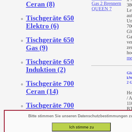
Ceran (8)
38
Le
au
Tischgeräte 650
Un
Elektro (6)
70
Gl
Ga
Tischgeräte 650
ve
Gas (9)
ze
ho
me
Tischgeräte 650
Induktion (2)
Glü
kW
Tischgeräte 700
2 
Ceran (14)
He
/ A
11
Tischgeräte 700
BT
Elektro (26)
85
Bitte stimmen Sie unseren Datenschutzbestimmungen z
14
Gl
Tischgeräte 700
Ab