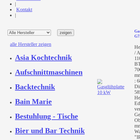
|
Kontakt
|
Gas
G7
alle Hersteller zeigen
He
/ A
Asia Kochtechnik
11
BT
70
Aufschnittmaschinen
mm
: 
Backtechnik
Di
58
He
Bain Marie
Ed
ve
Ge
Bestuhlung - Tische
Ob
mm
Bier und Bar Technik
Wa
"I