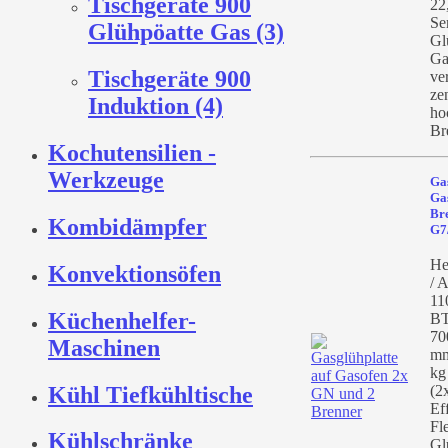
Tischgeräte 900
22
Se
Glühpöatte Gas (3)
Gl
Ga
Tischgeräte 900
ve
ze
Induktion (4)
ho
Br
Kochutensilien -
Werkzeuge
Gas
Ga
Bre
Kombidämpfer
G7
He
Konvektionsöfen
/ A
11
Küchenhelfer-
BT
70
Maschinen
mm
kg
Kühl Tiefkühltische
(2
Ef
Fle
Kühlschränke
Gl