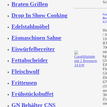
Sc
Braten Grillen
Drop In Show Cooking
Gas
Br
G7
Edelstahlmöbel
He
/ A
Eismaschinen Sahne
11
BT
70
Eiswürfelbereiter
mm
kg
Fettabscheider
(2
Ef
Fle
Fleischwolf
Gl
Di
Fritteusen
67
(1
au
Frühstücksbuffet
30
Zy
un
GN Behälter CNS