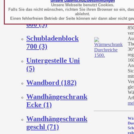
unsere Datenschutzbestimmungen
Regale (327)
VW
Unsere Webseite benutzt Cookies.
Falls Sie das nicht wünschen, richten Sie ihren Browser so ein, da
Her
ablehnt.
Schubladenblock
Art
Einen fehlerfreien Betrieb der Seite können wir dann aber nicht ge
BT
600 (5)
85
ver
Schubladenblock
Au
Th
700 (3)
30°
reg
Untergestelle Uni
160
An
(5)
Sic
mit
Wandbord (182)
Ven
gle
Wä
Wandhängeschrank
Arb
me
Ecke (1)
Wandhängeschrank
Wä
Dur
geschl (71)
Sch
rob