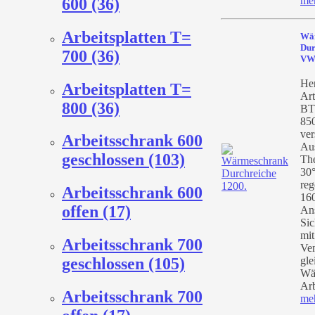
me
600 (36)
Arbeitsplatten T=
Wä
Dur
700 (36)
VW
Her
Arbeitsplatten T=
Art
800 (36)
BT
85
ver
Arbeitsschrank 600
Au
geschlossen (103)
Th
30°
reg
Arbeitsschrank 600
160
offen (17)
An
Sic
mit
Arbeitsschrank 700
Ven
gle
geschlossen (105)
Wä
Arb
Arbeitsschrank 700
me