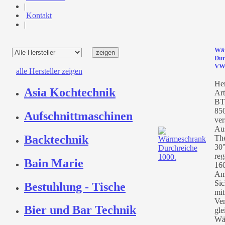
|
Kontakt
|
Wä
Dur
VW
alle Hersteller zeigen
Her
Asia Kochtechnik
Art
BT
85
Aufschnittmaschinen
ver
Au
Backtechnik
Th
30°
reg
Bain Marie
160
An
Sic
Bestuhlung - Tische
mit
Ven
Bier und Bar Technik
gle
Wä