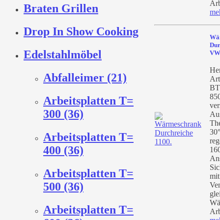
Arb
Braten Grillen
me
Drop In Show Cooking
Wä
Dur
Edelstahlmöbel
VW
Her
Abfalleimer (21)
Art
BT
85
Arbeitsplatten T=
ver
300 (36)
Au
Th
30°
Arbeitsplatten T=
reg
400 (36)
160
An
Sic
Arbeitsplatten T=
mit
500 (36)
Ven
gle
Wä
Arbeitsplatten T=
Arb