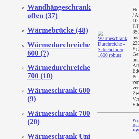
Wandhängeschrank
Her
offen (37)
/ A
10
BT
Wärmebrücke (48)
85
bis
23
Wärmedurchreiche
Kg
600 (7)
Ge
und
Arb
Wärmedurchreiche
Ede
700 (10)
Per
ver
ver
Wärmeschrank 600
Zw
(9)
Ver
Ede
Wärmeschrank 700
(20)
Wä
Dur
VW
Wärmeschrank Uni