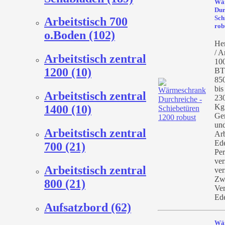
Wä
Dur
Sch
Arbeitstisch 700
rob
o.Boden (102)
Her
/ A
Arbeitstisch zentral
10
1200 (10)
BT
85
bis
Arbeitstisch zentral
23
Kg
1400 (10)
Ge
und
Arbeitstisch zentral
Arb
Ede
700 (21)
Per
ver
Arbeitstisch zentral
ver
Zw
800 (21)
Ver
Ede
Aufsatzbord (62)
Wä