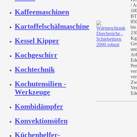
/ A
10
Kaffeemaschinen
BT
85
Kartoffelschälmaschine
bis
23
Kg
Kessel Kipper
Ge
und
Kochgeschirr
Arb
Ede
Per
Kochtechnik
ver
ver
Zw
Kochutensilien -
Ver
Werkzeuge
Ede
Kombidämpfer
Konvektionsöfen
Küchenhelfer-