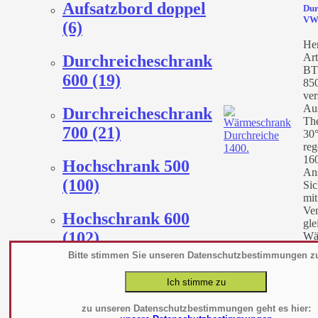
Aufsatzbord doppel
Dur
VW
(6)
Her
Art
Durchreicheschrank
BT
600 (19)
85
ver
Au
Durchreicheschrank
Th
700 (21)
30°
reg
160
Hochschrank 500
An
(100)
Sic
mit
Ven
Hochschrank 600
gle
(102)
Wä
Arb
Bitte stimmen Sie unseren Datenschutzbestimmungen z
me
Hochschrank 700
(103)
Wä
zu unseren Datenschutzbestimmungen geht es hier:
Dur