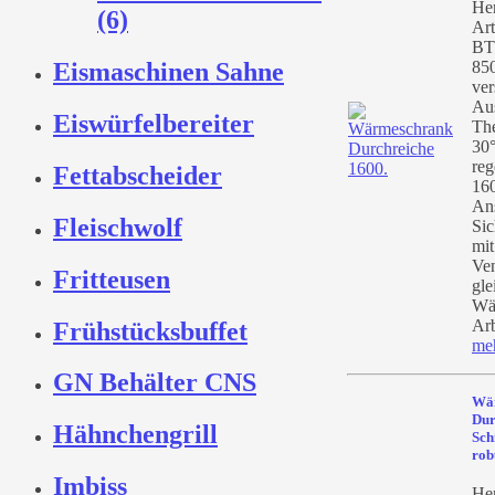
Her
(6)
Art
BT
85
Eismaschinen Sahne
ver
Au
Eiswürfelbereiter
Th
30°
reg
Fettabscheider
160
An
Fleischwolf
Sic
mit
Ven
Fritteusen
gle
Wä
Arb
Frühstücksbuffet
me
GN Behälter CNS
Wä
Dur
Hähnchengrill
Sch
rob
Imbiss
Her