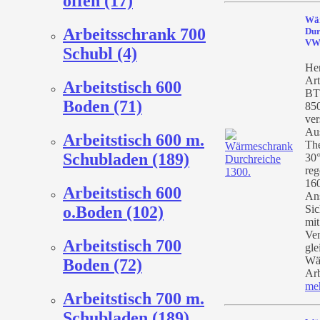
offen (17)
Wä
Arbeitsschrank 700
Dur
VW
Schubl (4)
Her
Art
Arbeitstisch 600
BT
Boden (71)
85
ver
Au
Arbeitstisch 600 m.
Th
Schubladen (189)
30°
reg
160
Arbeitstisch 600
An
o.Boden (102)
Sic
mit
Ven
Arbeitstisch 700
gle
Wä
Boden (72)
Arb
me
Arbeitstisch 700 m.
Schubladen (189)