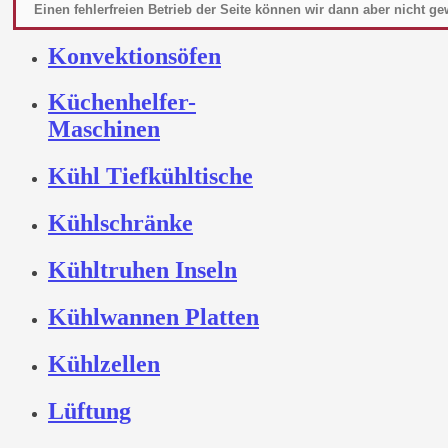
Kombidämpfer
Einen fehlerfreien Betrieb der Seite können wir dann aber nicht ge
file_18943.pdf
Datenb
Konvektionsöfen
Küchenhelfer-
Maschinen
Kühl Tiefkühltische
Kühlschränke
Kühltruhen Inseln
Kühlwannen Platten
Kühlzellen
Lüftung