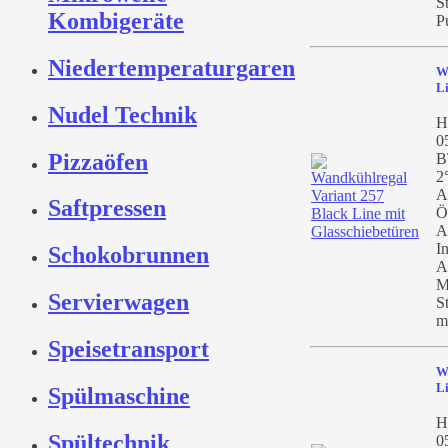
S
Kombigeräte
P
Niedertemperaturgaren
W
Li
Nudel Technik
H
0
Pizzaöfen
B
2
A
Saftpressen
Ö
A
I
Schokobrunnen
A
M
Servierwagen
S
mi
Speisetransport
W
Li
Spülmaschine
H
Spültechnik
0