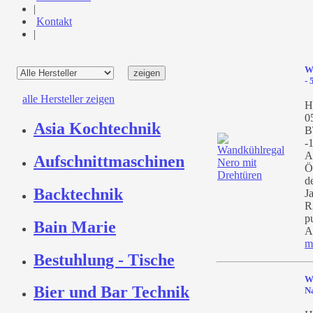
|
Kontakt
|
W
- 
alle Hersteller zeigen
H
0
Asia Kochtechnik
B
-
A
Aufschnittmaschinen
Ö
d
Backtechnik
J
R
p
Bain Marie
A
m
Bestuhlung - Tische
W
Bier und Bar Technik
Na