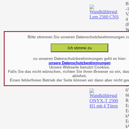
B
-
V
4
(
W
C
Bitte stimmen Sie unseren Datenschutzbestimmungen z
P
T
zu unseren Datenschutzbestimmungen geht es hier:
W
unsere Datenschutzbestimmungen
m
Unsere Webseite benutzt Cookies.
Falls Sie das nicht wünschen, richten Sie ihren Browser so ein, da
H
ablehnt.
0
Einen fehlerfreien Betrieb der Seite können wir dann aber nicht ge
B
6
6
R
E
E
k
E
k