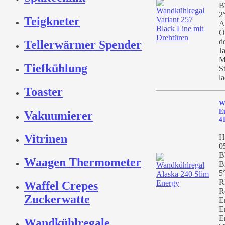
B
2
Teigkneter
A
Ö
d
Tellerwärmer Spender
J
M
Tiefkühlung
S
la
Toaster
W
En
Vakuumierer
4
Vitrinen
He
0
B
Waagen Thermometer
B
5
R
Waffel Crepes
R
Zuckerwatte
E
E
E
Wandkühlregale