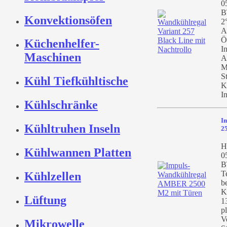
0
B
Konvektionsöfen
2
A
Ö
Küchenhelfer-
I
Maschinen
A
M
S
Kühl Tiefkühltische
K
I
Kühlschränke
I
Kühltruhen Inseln
2
H
Kühlwannen Platten
0
B
T
Kühlzellen
b
K
Lüftung
1
pl
V
Mikrowelle