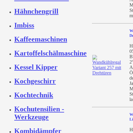
M
Hähnchengrill
S
mi
Imbiss
W
D
Kaffeemaschinen
H
0
Kartoffelschälmaschine
B
2
Kessel Kipper
A
Ö
d
Kochgeschirr
J
M
Kochtechnik
S
la
Kochutensilien -
W
Werkzeuge
Li
Kombidämpfer
H