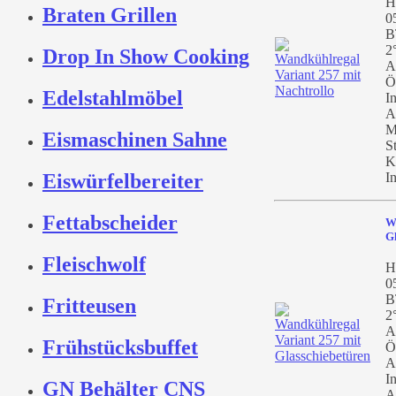
H
Braten Grillen
0
B
2
Drop In Show Cooking
A
Ö
Edelstahlmöbel
I
A
M
Eismaschinen Sahne
S
K
Eiswürfelbereiter
I
Fettabscheider
W
Gl
Fleischwolf
H
0
B
Fritteusen
2
A
Frühstücksbuffet
Ö
A
I
GN Behälter CNS
A