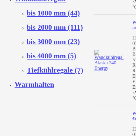
k
°
bis 1000 mm (44)
W
bis 2000 mm (111)
in
He
bis 3000 mm (23)
0
B
B
bis 4000 mm (5)
5
R
Tiefkühlregale (7)
R
E
E
Warmhalten
E
k
°
W
4
H
0