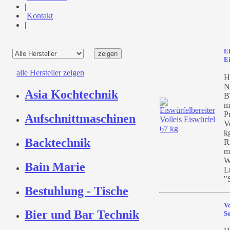
|
Kontakt
|
Ei
E
alle Hersteller zeigen
H
N
Asia Kochtechnik
B
m
P
Aufschnittmaschinen
V
k
Backtechnik
R
m
W
Bain Marie
L
"
Bestuhlung - Tische
Vo
Bier und Bar Technik
So