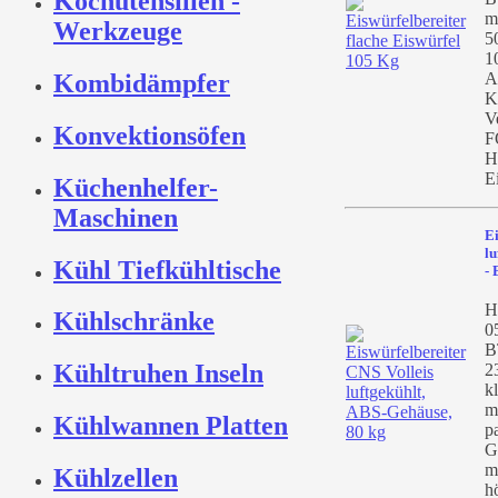
Kochutensilien -
m
Werkzeuge
5
1
Kombidämpfer
A
K
V
Konvektionsöfen
F
H
E
Küchenhelfer-
Maschinen
Ei
lu
Kühl Tiefkühltische
-
He
Kühlschränke
0
B
Kühltruhen Inseln
2
k
m
Kühlwannen Platten
p
G
m
Kühlzellen
h