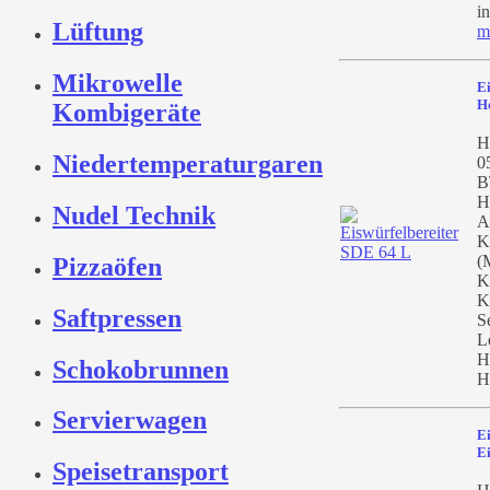
in
Lüftung
m
Mikrowelle
Ei
H
Kombigeräte
He
Niedertemperaturgaren
0
B
H
Nudel Technik
A
K
(
Pizzaöfen
K
K
Saftpressen
S
L
H
Schokobrunnen
H
Servierwagen
Ei
E
Speisetransport