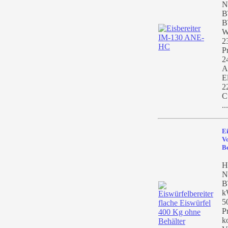
N
B
B
W
2
P
2
A
E
2
C
..
Ei
Vo
B
H
N
B
k
5
P
k