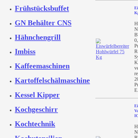
Frühstücksbuffet
Ei
K
GN Behälter CNS
H
N
B
Hähnchengrill
0
P
Imbiss
R
S
K
Kaffeemaschinen
v
r
2
Kartoffelschälmaschine
P
E
Kessel Kipper
Ei
Kochgeschirr
Vo
I
Kochtechnik
H
N
B