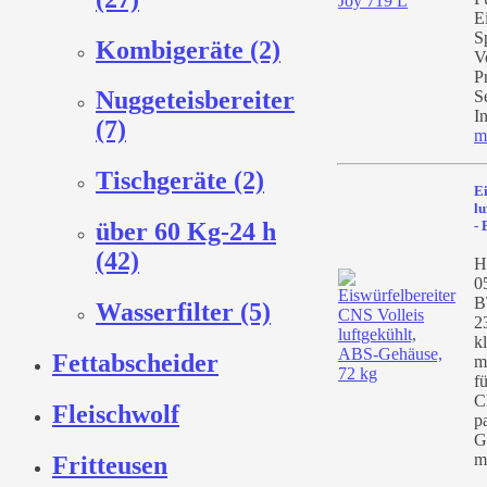
E
S
Kombigeräte (2)
V
P
Nuggeteisbereiter
S
In
(7)
m
Tischgeräte (2)
Ei
lu
-
über 60 Kg-24 h
(42)
He
0
B
Wasserfilter (5)
2
k
Fettabscheider
m
f
C
Fleischwolf
p
G
m
Fritteusen