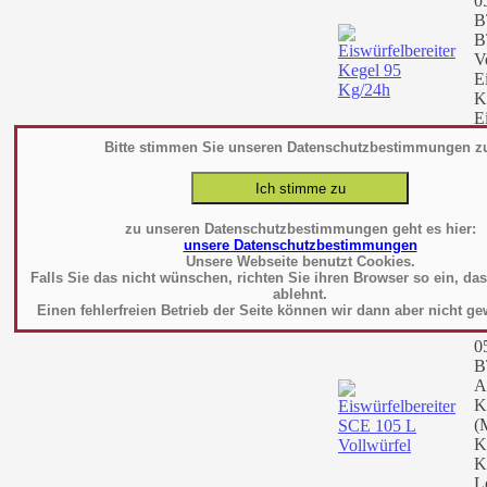
0
B
B
V
E
K
E
S
Bitte stimmen Sie unseren Datenschutzbestimmungen z
L
A
1
B
zu unseren Datenschutzbestimmungen geht es hier:
unsere Datenschutzbestimmungen
Unsere Webseite benutzt Cookies.
Ei
Falls Sie das nicht wünschen, richten Sie ihren Browser so ein, da
X
ablehnt.
Einen fehlerfreien Betrieb der Seite können wir dann aber nicht ge
He
0
B
A
K
(
K
K
L