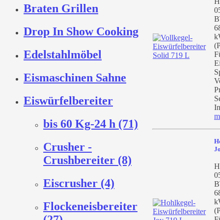
H
Braten Grillen
0
B
6
Drop In Show Cooking
k
(
Edelstahlmöbel
F
E
S
Eismaschinen Sahne
V
P
Eiswürfelbereiter
S
In
m
bis 60 Kg-24 h (71)
Ho
Crusher -
J
Crushbereiter (8)
H
0
Eiscrusher (4)
B
6
k
Flockeneisbereiter
(
(27)
F