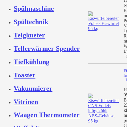
H
N
Spülmaschine
B
m
P
Spültechnik
V
k
Teigkneter
R
m
W
Tellerwärmer Spender
L
"
Tiefkühlung
Ei
Toaster
lu
-
Vakuumierer
He
0
B
Vitrinen
2
k
Waagen Thermometer
m
p
G