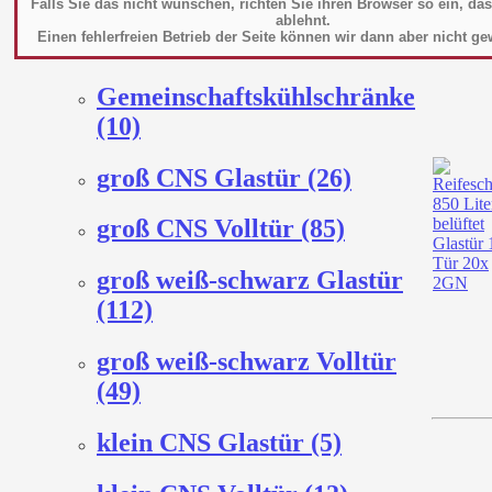
Falls Sie das nicht wünschen, richten Sie ihren Browser so ein, da
Fleischkühlschrank Dry
ablehnt.
Einen fehlerfreien Betrieb der Seite können wir dann aber nicht ge
Ager (8)
Gemeinschaftskühlschränke
(10)
groß CNS Glastür (26)
groß CNS Volltür (85)
groß weiß-schwarz Glastür
(112)
groß weiß-schwarz Volltür
(49)
klein CNS Glastür (5)