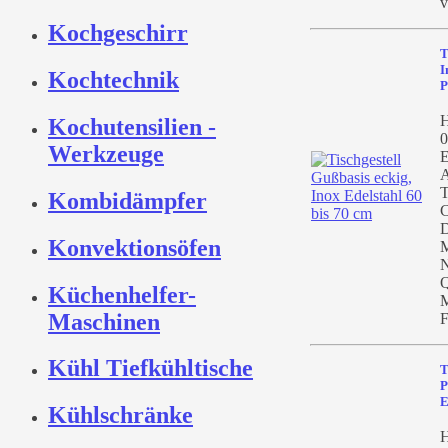
v
Kochgeschirr
T
I
Kochtechnik
P
H
Kochutensilien -
0
Werkzeuge
E
A
T
Kombidämpfer
C
D
Konvektionsöfen
M
N
Q
Küchenhelfer-
M
Maschinen
F
Kühl Tiefkühltische
T
P
E
Kühlschränke
H