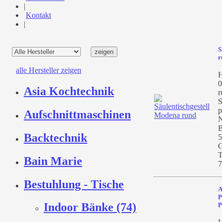
|
Kontakt
|
S
r
alle Hersteller zeigen
H
0
Asia Kochtechnik
r
S
p
Aufschnittmaschinen
N
B
Backtechnik
5
G
T
Bain Marie
7
Bestuhlung - Tische
A
P
Indoor Bänke (74)
P