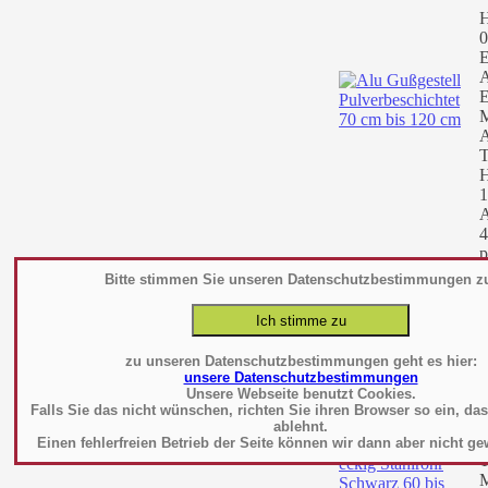
H
0
E
A
E
M
A
T
H
1
A
4
p
Bitte stimmen Sie unseren Datenschutzbestimmungen z
T
S
M
zu unseren Datenschutzbestimmungen geht es hier:
unsere Datenschutzbestimmungen
H
Unsere Webseite benutzt Cookies.
0
Falls Sie das nicht wünschen, richten Sie ihren Browser so ein, da
E
ablehnt.
A
Einen fehlerfreien Betrieb der Seite können wir dann aber nicht ge
T
M