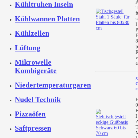
A
Kühltruhen Inseln
T
f
Kühlwannen Platten
s
H
P
Kühlzellen
B
8
Lüftung
p
R
v
Mikrowelle
a
Kombigeräte
S
Niedertemperaturgaren
G
c
Nudel Technik
H
0
E
Pizzaöfen
H
A
Saftpressen
T
M