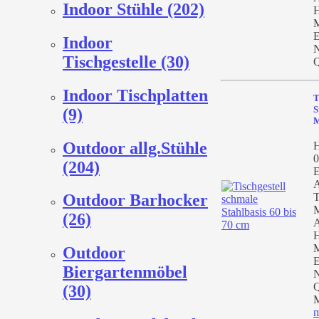
Indoor Stühle (202)
H
M
E
Indoor
N
Tischgestelle (30)
Q
Indoor Tischplatten
T
S
(9)
M
Outdoor allg.Stühle
H
0
(204)
E
A
T
Outdoor Barhocker
M
(26)
A
H
M
Outdoor
E
Biergartenmöbel
N
Q
(30)
M
m