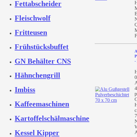
Fettabscheider
H
M
E
Fleischwolf
N
Q
M
Fritteusen
F
Frühstücksbuffet
A
P
GN Behälter CNS
-
H
Hähnchengrill
0
A
4
Imbiss
p
G
Kaffeemaschinen
H
c
7
Kartoffelschälmaschine
N
W
Kessel Kipper
A