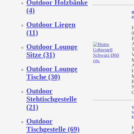
Outdoor Holzbänke
(4)
B
Ø
Outdoor Liegen
H
(11)
0
E
A
Outdoor Lounge
T
Sitze (31)
V
M
A
Outdoor Lounge
H
Tische (30)
M
E
N
Outdoor
Q
Stehtischgestelle
(21)
T
S
Outdoor
H
Tischgestelle (69)
0