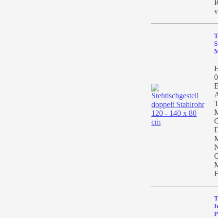
R
v
T
S
M
H
0
E
A
T
M
C
D
M
N
Q
M
F
T
I
P