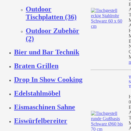
E
Outdoor
A
T
Tischplatten (36)
M
A
Outdoor Zubehör
H
M
(2)
E
N
Bier und Bar Technik
Q
M
m
Braten Grillen
T
Drop In Show Cooking
S
T
Edelstahlmöbel
H
0
Eismaschinen Sahne
E
A
T
Eiswürfelbereiter
M
A