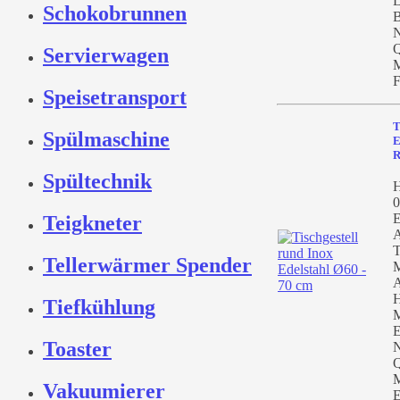
L
Schokobrunnen
B
N
Q
Servierwagen
M
F
Speisetransport
T
Spülmaschine
E
R
Spültechnik
H
0
E
Teigkneter
A
T
Tellerwärmer Spender
M
A
H
Tiefkühlung
M
E
Toaster
N
Q
M
Vakuumierer
E