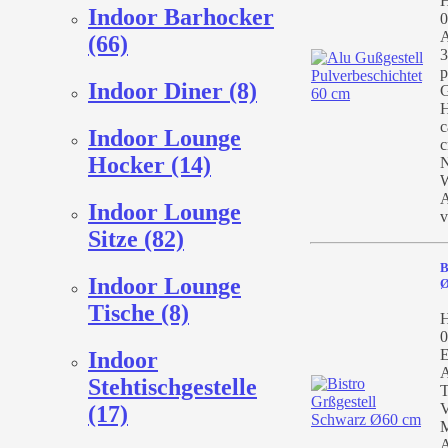
H
Indoor Barhocker
0
A
(66)
3
p
Indoor Diner (8)
G
H
c
Indoor Lounge
Hocker (14)
N
W
A
Indoor Lounge
v
Sitze (82)
B
Indoor Lounge
Ø
Tische (8)
H
0
E
Indoor
A
Stehtischgestelle
T
V
(17)
M
A