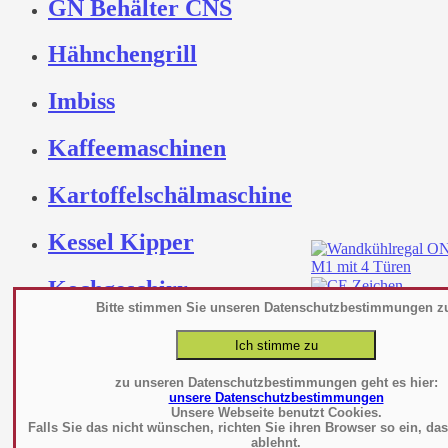
GN Behälter CNS
Hähnchengrill
Imbiss
Kaffeemaschinen
Kartoffelschälmaschine
Kessel Kipper
Kochgeschirr
Bitte stimmen Sie unseren Datenschutzbestimmungen z
Kochtechnik
file_35870.pdf
Datenb
Kochutensilien -
zu unseren Datenschutzbestimmungen geht es hier:
unsere Datenschutzbestimmungen
Werkzeuge
Unsere Webseite benutzt Cookies.
Falls Sie das nicht wünschen, richten Sie ihren Browser so ein, da
ablehnt.