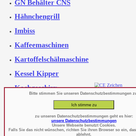
GN Behälter CNS
Hähnchengrill
Imbiss
Kaffeemaschinen
Kartoffelschälmaschine
Kessel Kipper
Kochgeschirr
Bitte stimmen Sie unseren Datenschutzbestimmungen z
Kochtechnik
file_24577.pdf
Datenb
Kochutensilien -
zu unseren Datenschutzbestimmungen geht es hier:
unsere Datenschutzbestimmungen
Werkzeuge
Unsere Webseite benutzt Cookies.
Falls Sie das nicht wünschen, richten Sie ihren Browser so ein, da
ablehnt.