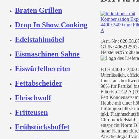
Braten Grillen
Drop In Show Cooking
Edelstahlmöbel
(Art.-Nr.:
020.58.0
GTIN: 406212567
Hersteller/Großhänd
Eismaschinen Sahne
Eiswürfelbereiter
BTH 4400 x 2400 
Unerlässlich, effiz
Line“ aus hochwert
Fettabscheider
98% für Partikel b
Filtertyp LC2 A (
Fleischwolf
Fett-Kondensatsamme
Haube mit einer h
Lüftungsschlitze i
Fritteusen
inkl. Flammschutzf
Chromnickelstahl
entspricht Norm D
Frühstücksbuffet
hohe Flammendurch
Abscheidegrad von 