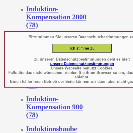
Induktion-
Kompensation 2000
(78)
Bitte stimmen Sie unseren Datenschutzbestimmungen z
Induktion-
Kompensation 2200
(154)
zu unseren Datenschutzbestimmungen geht es hier:
unsere Datenschutzbestimmungen
Induktion-
Unsere Webseite benutzt Cookies.
Falls Sie das nicht wünschen, richten Sie ihren Browser so ein, da
Kompensation 2400
ablehnt.
Einen fehlerfreien Betrieb der Seite können wir dann aber nicht ge
(78)
Induktion-
Kompensation 900
(78)
Induktionshaube