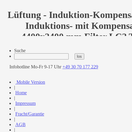
Lüftung - Induktion-Kompensat
Induktions- mit Kompensa
4400x2400 mm Filter LC2 T
6.949,00 
Suche
Infohotline Mo-Fr 9-17 Uhr
+49 30 70 177 229
Mobile Version
|
Home
|
Impressum
|
Fracht/Garantie
|
AGB
|