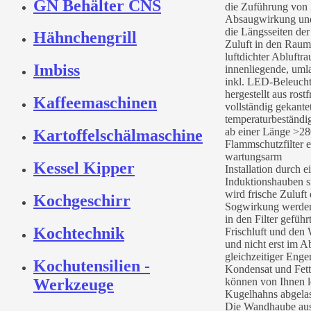
GN Behälter CNS
die Zuführung von 
Absaugwirkung und
die Längsseiten der
Hähnchengrill
Zuluft in den Rau
luftdichter Abluftr
Imbiss
innenliegende, uml
inkl. LED-Beleucht
hergestellt aus rost
Kaffeemaschinen
vollständig gekante
temperaturbeständi
ab einer Länge >280
Kartoffelschälmaschine
Flammschutzfilter 
wartungsarm
Kessel Kipper
Installation durch
Induktionshauben si
wird frische Zuluft
Kochgeschirr
Sogwirkung werden 
in den Filter gefüh
Kochtechnik
Frischluft und den 
und nicht erst im A
gleichzeitiger Enge
Kochutensilien -
Kondensat und Fett
Werkzeuge
können von Ihnen le
Kugelhahns abgela
Die Wandhaube aus 