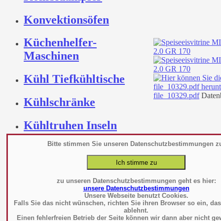
Konvektionsöfen
Küchenhelfer-
Maschinen
Kühl Tiefkühltische
file_10329.pdf
Datenb
Kühlschränke
Kühltruhen Inseln
Bitte stimmen Sie unseren Datenschutzbestimmungen z
Kühlwannen Platten
Kühlzellen
zu unseren Datenschutzbestimmungen geht es hier:
unsere Datenschutzbestimmungen
Lüftung
Unsere Webseite benutzt Cookies.
Falls Sie das nicht wünschen, richten Sie ihren Browser so ein, da
ablehnt.
Mikrowelle
Einen fehlerfreien Betrieb der Seite können wir dann aber nicht ge