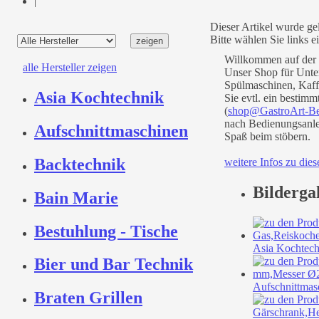
|
Dieser Artikel wurde ge
Bitte wählen Sie links e
Willkommen auf der 
alle Hersteller zeigen
Unser Shop für Unte
Spülmaschinen, Kaff
Asia Kochtechnik
Sie evtl. ein bestim
(
shop@GastroArt-Be
nach Bedienungsanlei
Aufschnittmaschinen
Spaß beim stöbern.
Backtechnik
weitere Infos zu die
Bilderga
Bain Marie
Bestuhlung - Tische
Asia Kochtech
Bier und Bar Technik
Aufschnittmas
Braten Grillen