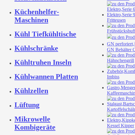
Küchenhelfer-
Maschinen
Fritteusen
Frühstücksbuff
Kühl Tiefkühltische
Kühlschränke
GN Behälter
Hähnchengrill
Kühltruhen Inseln
Kühlwannen Platten
Imbiss
Kühlzellen
Kaffeemaschi
Lüftung
Kartoffelschä
Mikrowelle
Kessel Kipper
Kombigeräte