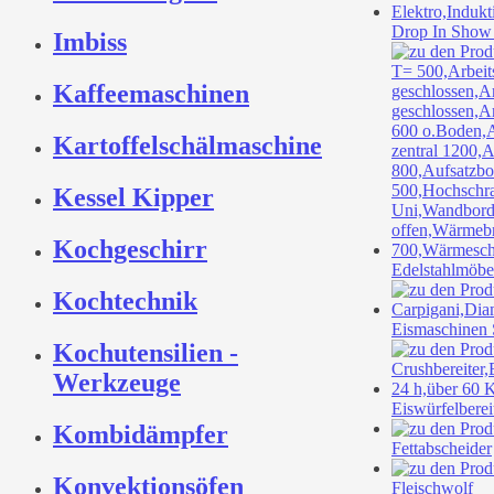
Drop In Show
Imbiss
Kaffeemaschinen
Kartoffelschälmaschine
Kessel Kipper
Kochgeschirr
Edelstahlmöbe
Kochtechnik
Eismaschinen
Kochutensilien -
Werkzeuge
Eiswürfelberei
Kombidämpfer
Fettabscheider
Konvektionsöfen
Fleischwolf